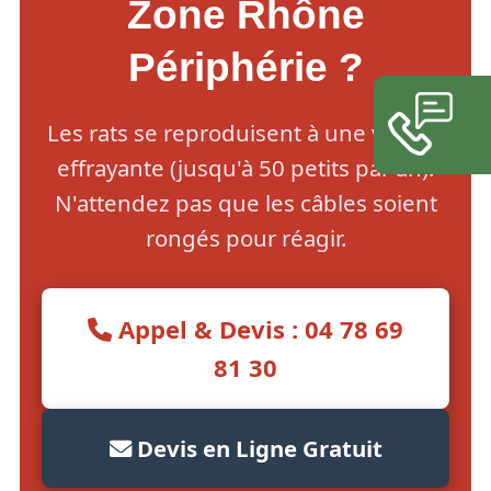
Zone Rhône
Périphérie ?
Les rats se reproduisent à une vitesse
effrayante (jusqu'à 50 petits par an).
N'attendez pas que les câbles soient
rongés pour réagir.
Appel & Devis : 04 78 69
81 30
Devis en Ligne Gratuit