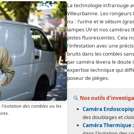
La technologie infrarouge au
Villeurbanne. Les rongeurs la
nu : l'urine et le sébum (gra
lampes UV et nos caméras t
pistes fluorescentes. Cela 
l'infestation avec une précis
bruits dans les combles sans
par caméra lèvera le doute 
expertise technique qui dif
poseur de pièges.
Nos outils d'investiga
l'isolation des combles ou les
Caméra Endoscopiqu
ires.
des doublages et cloi
Caméra Thermique :
dans l'isolation des c