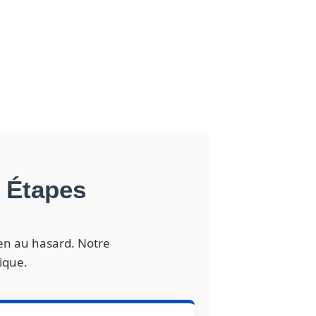
5 Étapes
ien au hasard. Notre
ique.