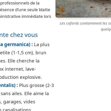
s professionnels de la
résence d'une seule blatte
nistrative immédiate lors
Les cafards contaminent les s
quelq
ente chez vous
a germanica) :
La plus
etite (1-1,5 cm), brun
es. Elle cherche la
x internet, lave-
roduction explosive.
ntalis) :
Plus grosse (2-3
sans ailes. Elle aime la
s, garages, vides
s canalisations.