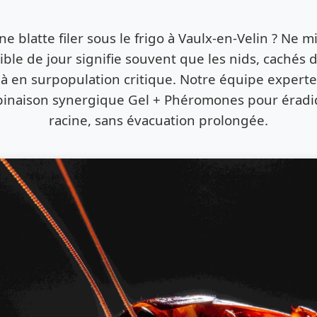
 blatte filer sous le frigo à Vaulx-en-Velin ? Ne mi
ible de jour signifie souvent que les nids, cachés 
éjà en surpopulation critique. Notre équipe expert
mbinaison synergique Gel + Phéromones pour éradiq
racine, sans évacuation prolongée.