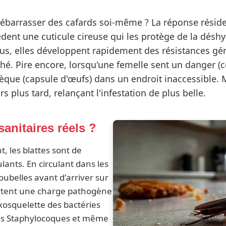
e débarrasser des cafards soi-même ? La réponse résid
èdent une cuticule cireuse qui les protège de la dés
lus, elles développent rapidement des résistances gé
hé. Pire encore, lorsqu'une femelle sent un danger
thèque (capsule d'œufs) dans un endroit inaccessible. 
s plus tard, relançant l'infestation de plus belle.
anitaires réels ?
t, les blattes sont de
lants. En circulant dans les
poubelles avant d'arriver sur
portent une charge pathogène
xosquelette des bactéries
des Staphylocoques et même