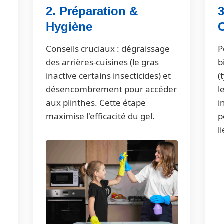
2. Préparation &
3
Hygiène
x
Conseils cruciaux : dégraissage
P
des arrières-cuisines (le gras
b
inactive certains insecticides) et
(
désencombrement pour accéder
l
aux plinthes. Cette étape
i
maximise l'efficacité du gel.
p
l