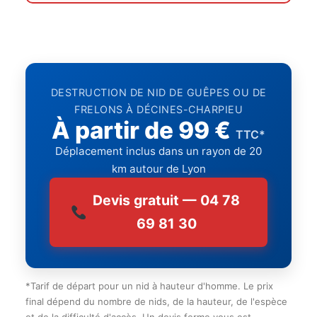
DESTRUCTION DE NID DE GUÊPES OU DE
FRELONS À DÉCINES-CHARPIEU
À partir de 99 €
TTC*
Déplacement inclus dans un rayon de 20
km autour de Lyon
Devis gratuit — 04 78
69 81 30
*Tarif de départ pour un nid à hauteur d'homme. Le prix
final dépend du nombre de nids, de la hauteur, de l'espèce
et de la difficulté d'accès. Un devis ferme vous est