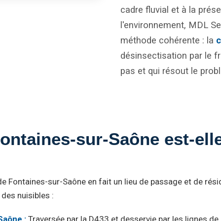
cadre fluvial et à la prés
l'environnement, MDL Se
méthode cohérente : la
c
désinsectisation par le fr
pas et qui résout le prob
ontaines-sur-Saône est-ell
e Fontaines-sur-Saône en fait un lieu de passage et de résid
 des nuisibles :
Saône :
Traversée par la D433 et desservie par les lignes de