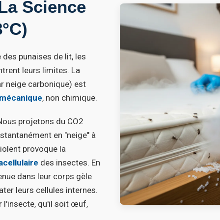
 La Science
8°C)
 des punaises de lit, les
rent leurs limites. La
r neige carbonique) est
 mécanique
, non chimique.
ous projetons du CO2
nstantanément en "neige" à
iolent provoque la
acellulaire
des insectes. En
enue dans leur corps gèle
ter leurs cellules internes.
'insecte, qu'il soit œuf,