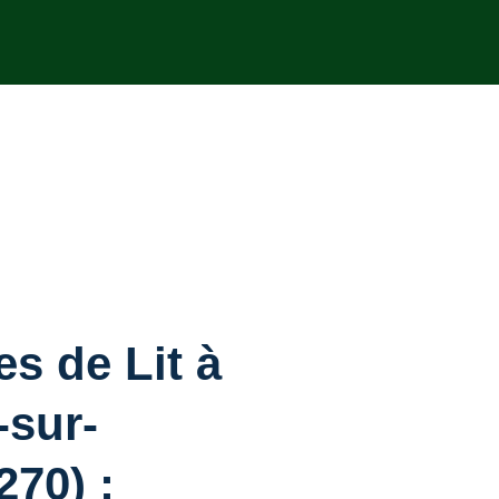
s de Lit à
-sur-
270) :