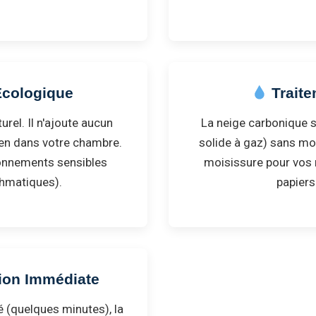
cologique
Traite
urel. Il n'ajoute aucun
La neige carbonique s
ien dans votre chambre.
solide à gaz) sans mou
ronnements sensibles
moisissure pour vos 
thmatiques).
papiers
ion Immédiate
é (quelques minutes), la