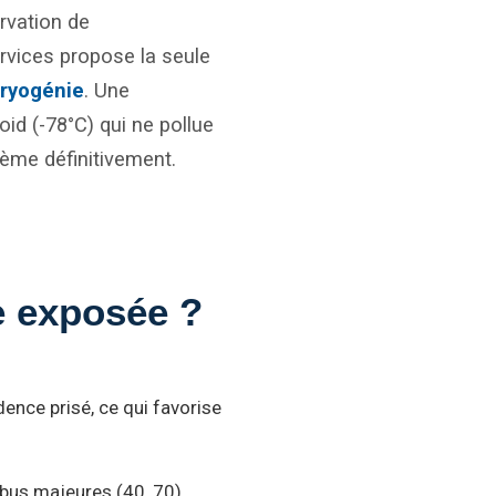
ervation de
rvices propose la seule
ryogénie
. Une
oid (-78°C) qui ne pollue
lème définitivement.
e exposée ?
ence prisé, ce qui favorise
 bus majeures (40, 70)