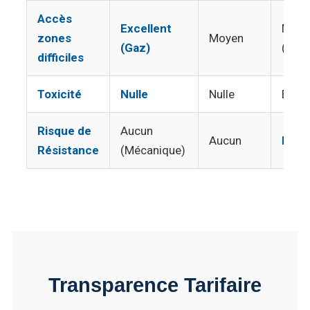
Accès
Excellent
Moye
zones
Moyen
(Gaz)
(Liqu
difficiles
Toxicité
Nulle
Nulle
Élevé
Risque de
Aucun
Aucun
Élev
Résistance
(Mécanique)
Transparence Tarifaire