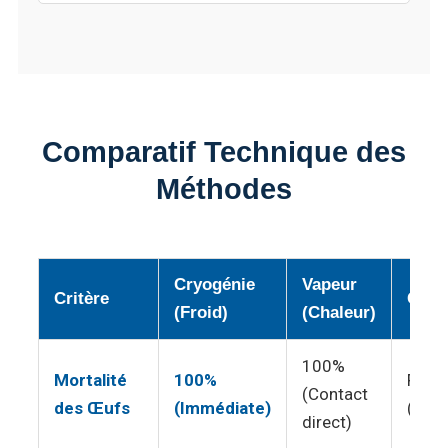
Comparatif Technique des
Méthodes
Cryogénie
Vapeur
Critère
Chim
(Froid)
(Chaleur)
100%
Mortalité
100%
Faibl
(Contact
des Œufs
(Immédiate)
(Rési
direct)