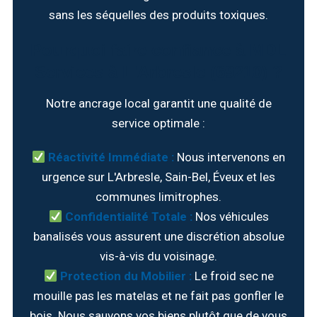
sans les séquelles des produits toxiques.
Pourquoi faire confiance à MDL
Services à L'Arbresle (69210) ?
Notre ancrage local garantit une qualité de
service optimale :
Réactivité Immédiate :
Nous intervenons en
urgence sur L'Arbresle, Sain-Bel, Éveux et les
communes limitrophes.
Confidentialité Totale :
Nos véhicules
banalisés vous assurent une discrétion absolue
vis-à-vis du voisinage.
Protection du Mobilier :
Le froid sec ne
mouille pas les matelas et ne fait pas gonfler le
bois. Nous sauvons vos biens plutôt que de vous