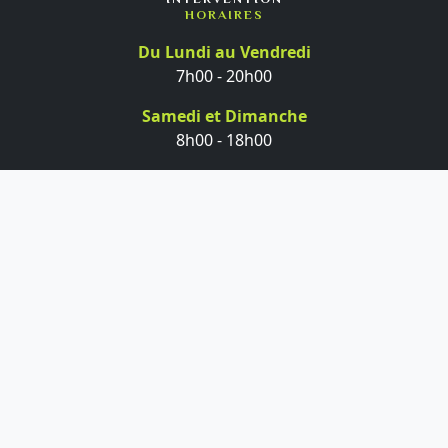
INTERVENTION
HORAIRES
Du Lundi au Vendredi
7h00 - 20h00
Samedi et Dimanche
8h00 - 18h00
MDL NETTOYAGE
COORDONNÉES SIÈGE SOCIAL
04 78 69 81 30
06 60 99 49 74
contact@mdl-lyon.com
65 Rue Pierre Delore
69008 LYON